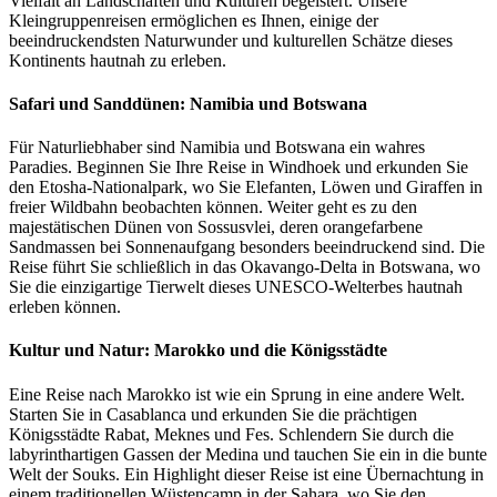
Vielfalt an Landschaften und Kulturen begeistert. Unsere
Kleingruppenreisen ermöglichen es Ihnen, einige der
beeindruckendsten Naturwunder und kulturellen Schätze dieses
Kontinents hautnah zu erleben.
Safari und Sanddünen: Namibia und Botswana
Für Naturliebhaber sind Namibia und Botswana ein wahres
Paradies. Beginnen Sie Ihre Reise in Windhoek und erkunden Sie
den Etosha-Nationalpark, wo Sie Elefanten, Löwen und Giraffen in
freier Wildbahn beobachten können. Weiter geht es zu den
majestätischen Dünen von Sossusvlei, deren orangefarbene
Sandmassen bei Sonnenaufgang besonders beeindruckend sind. Die
Reise führt Sie schließlich in das Okavango-Delta in Botswana, wo
Sie die einzigartige Tierwelt dieses UNESCO-Welterbes hautnah
erleben können.
Kultur und Natur: Marokko und die Königsstädte
Eine Reise nach Marokko ist wie ein Sprung in eine andere Welt.
Starten Sie in Casablanca und erkunden Sie die prächtigen
Königsstädte Rabat, Meknes und Fes. Schlendern Sie durch die
labyrinthartigen Gassen der Medina und tauchen Sie ein in die bunte
Welt der Souks. Ein Highlight dieser Reise ist eine Übernachtung in
einem traditionellen Wüstencamp in der Sahara, wo Sie den