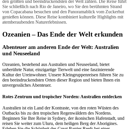
den größten und beeindruckendsten der Welt zählen. Die Reise führt
Sie schließlich nach Rio de Janeiro, wo Sie den berühmten Strand
von Copacabana besuchen und den Panoramablick vom Zuckerhut
genießen können. Diese Reise kombiniert kulturelle Highlights mit
atemberaubenden Naturerlebnissen.
Ozeanien – Das Ende der Welt erkunden
Abenteuer am anderen Ende der Welt: Australien
und Neuseeland
Ozeanien, bestehend aus Australien und Neuseeland, bietet
unberührte Natur, einzigartige Tierwelt und eine faszinierende
Kultur der Ureinwohner. Unsere Kleingruppenreisen führen Sie zu
den beeindruckendsten Orten dieser Region und bieten Ihnen ein
unvergessliches Abenteuer.
Rotes Zentrum und tropischer Norden: Australien entdecken
Australien ist ein Land der Kontraste, von den roten Wüsten des
Outbacks bis zu den tropischen Regenwäldern des Nordens.
Beginnen Sie Ihre Reise in Sydney, der ikonischen Hafenstadt, und
reisen Sie weiter zum Uluru, dem heiligen Berg der Aborigines.
Erleben Sie die Schönheit des Great Barrier Reefs bei einer