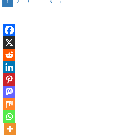
1
2
3
…
5
›