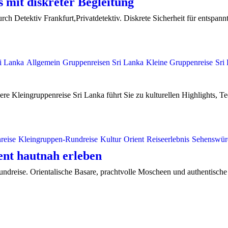
 mit diskreter Begleitung
ch Detektiv Frankfurt,Privatdetektiv. Diskrete Sicherheit für entspannt
i Lanka
Allgemein
Gruppenreisen Sri Lanka
Kleine Gruppenreise
Sri
re Kleingruppenreise Sri Lanka führt Sie zu kulturellen Highlights, Tee
reise
Kleingruppen-Rundreise
Kultur
Orient
Reiseerlebnis
Sehenswür
ent hautnah erleben
ndreise. Orientalische Basare, prachtvolle Moscheen und authentische