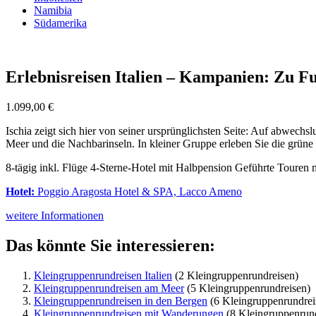
Namibia
Südamerika
Erlebnisreisen Italien – Kampanien: Zu Fu
1.099,00
€
Ischia zeigt sich hier von seiner ursprünglichsten Seite: Auf abwec
Meer und die Nachbarinseln. In kleiner Gruppe erleben Sie die grüne
8-tägig inkl. Flüge 4-Sterne-Hotel mit Halbpension Geführte Touren 
Hotel:
Poggio Aragosta Hotel & SPA, Lacco Ameno
weitere Informationen
Das könnte Sie interessieren:
Kleingruppenrundreisen Italien
(2 Kleingruppenrundreisen)
Kleingruppenrundreisen am Meer
(5 Kleingruppenrundreisen)
Kleingruppenrundreisen in den Bergen
(6 Kleingruppenrundrei
Kleingruppenrundreisen mit Wanderungen
(8 Kleingruppenrund